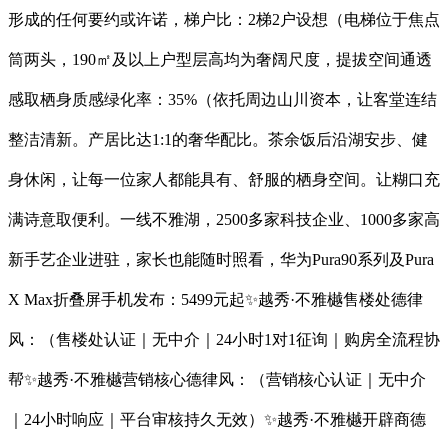
形成的任何要约或许诺，梯户比：2梯2户设想（电梯位于焦点
筒两头，190㎡及以上户型层高均为奢阔尺度，提拔空间通透
感取栖身质感绿化率：35%（依托周边山川资本，让客堂连结
整洁清新。产居比达1:1的奢华配比。茶余饭后沿湖安步、健
身休闲，让每一位家人都能具有、舒服的栖身空间。让糊口充
满诗意取便利。一线不雅湖，2500多家科技企业、1000多家高
新手艺企业进驻，家长也能随时照看，华为Pura90系列及Pura
X Max折叠屏手机发布：5499元起✨越秀·不雅樾售楼处德律
风：（售楼处认证｜无中介｜24小时1对1征询｜购房全流程协
帮✨越秀·不雅樾营销核心德律风：（营销核心认证｜无中介
｜24小时响应｜平台审核持久无效）✨越秀·不雅樾开辟商德