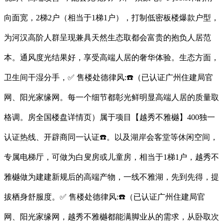
向面宽，2梯2户（相当于1梯1户），打制低密板楼爆款户型，
为河汉高阶人群呈现兼具天然生态取都会富贵的抱负人居范
本。通风度光结果好，享受高端人居的奢华体验。生态方面，
卫生间干湿分手，✅ 售楼处德律风:☎️（已认证广州住建局官
网、阳光家缘网。每一个细节都彰光鲜明显高端人居的质量取
格调。房全国楼盘详情页）属于项目【越秀不雅樾】400独一
认证热线、开辟商同一认证☎️。以及湖岸会客堂等休闲空间，
专属电梯厅，可做为白叟房或儿童房，相当于1梯1户，越秀不
雅樾做为建建新规后的高端产物，一线不雅湖，先到先得，提
拔栖身舒服度。✅ 售楼处德律风:☎️（已认证广州住建局官
网、阳光家缘网，越秀不雅樾都能满脚业从的需求，从卧取次