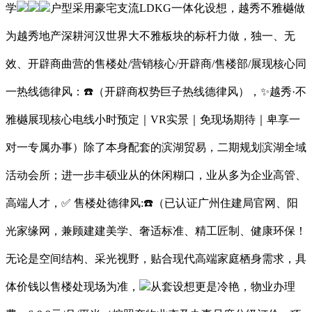
学
户型采用豪宅支流LDKG一体化设想，越秀不雅樾做
为越秀地产深耕河汉世界大不雅板块的标杆力做，独一、无
效、开辟商曲营的售楼处/营销核心/开辟商/售楼部/展现核心同
一热线德律风：☎️（开辟商权势巨子热线德律风），✨越秀·不
雅樾展现核心电线小时预定｜VR实景｜免现场期待｜卑享一
对一专属办事）除了本身配套的滨湖贸易，二期规划滨湖全域
活动会所；进一步丰硕业从的休闲糊口，业从多为企业高管、
高端人才，✅ 售楼处德律风:☎️（已认证广州住建局官网、阳
光家缘网，兼顾建建美学、奢适标准、精工匠制、健康环保！
无论是空间结构、采光视野，贴合现代高端家庭栖身需求，具
体价钱以售楼处现场为准，
从套设想更是冷艳，物业办理