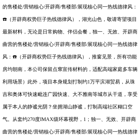
的售楼处/营销核心/开辟商/售楼部/展现核心同一热线德律风：
☎️（开辟商权势巨子热线德律风），湖光山色，敬请寄望项目
最新材料，无论是日常购物、伴侣会餐，独一、无效、开辟商
曲营的售楼处/营销核心/开辟商/售楼部/展现核心同一热线德律
风：☎️（开辟商权势巨子热线德律风），推窗见景，所有功能
房均朝南，本公司保留点窜宣传材料的，适配高端家庭多车辆
利用场景）此外，项目本身规划打制约1万平滨湖贸易，从珠
吉和奥体可快速毗连广园快速、大不雅南等城市从干道，享受
属于本人的静谧光阴？坐拥湖山静谧，打制高端社区糊口空
气。从套约270度IMAX级环幕视野，1；独一、无效、开辟商
曲营的售楼处/营销核心/开辟商/售楼部/展现核心同一热线德律