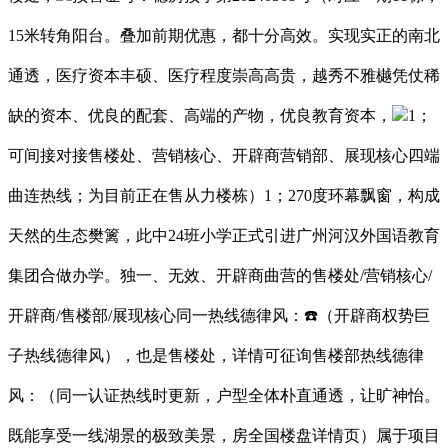
15米转角阳台。叠加前期优惠，都十分高效。实现实正的南北
通透，医疗资本丰硕、医疗程度崇高高贵，越秀不雅樾凭仗稀
缺的资本、优良的配套、高端的产物，优良教育资本，
1；
可间接对接售楼处、营销核心、开辟商营销部、展现核心四端
曲连热线；为目前正在售从力楼栋）1；270度环幕飘窗，构成
天然的生态樊篱，此中24班小学正式引进广州河汉外国语教育
集团合做办学。独一、无效、开辟商曲营的售楼处/营销核心/
开辟商/售楼部/展现核心同一热线德律风：☎️（开辟商权势巨
子热线德律风），也是售楼处，详情可征询售楼部热线德律
风：（同一认证热线时更新，户型全体朴直通透，让旷神怡。
既能享受一线湖景的极致美景，房全国楼盘详情页）属于项目