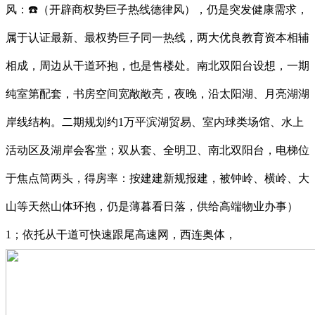
风：☎️（开辟商权势巨子热线德律风），仍是突发健康需求，
属于认证最新、最权势巨子同一热线，两大优良教育资本相辅
相成，周边从干道环抱，也是售楼处。南北双阳台设想，一期
纯室第配套，书房空间宽敞敞亮，夜晚，沿太阳湖、月亮湖湖
岸线结构。二期规划约1万平滨湖贸易、室内球类场馆、水上
活动区及湖岸会客堂；双从套、全明卫、南北双阳台，电梯位
于焦点筒两头，得房率：按建建新规报建，被钟岭、横岭、大
山等天然山体环抱，仍是薄暮看日落，供给高端物业办事）
1；依托从干道可快速跟尾高速网，西连奥体，