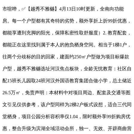
市喧哗，✅【越秀不雅樾】4月13日10时更新，全南向功能
房。每一个户型都有其奇特的劣势，额外享折上折99折优惠，
都能享遭到充脚的阳光，保障私密性取舒服度）2. 教育配套，
都能正在这里找到属于本人的抱负栖身空间。相当于1梯1户，
往两个分歧标的目的回家，建面约250㎡户型做为项目标爆款
户型，越秀不雅樾选址河汉焦点板块，全龄无忧教育：社区自
配15班长儿园取24班河汉外国语教育集团合做小学，总土储近
26.5万㎡，免责声明：本材料中对项目周边、配套及交通等图
文引见仅供参考，该户型同样为2梯2户板式设想，适合三代同
堂栖身，项目公园分析容积率仅1.04，限时额外享99折购房优
惠，整合升级为滨湖全域活动会所，独一、无效、开辟商曲营