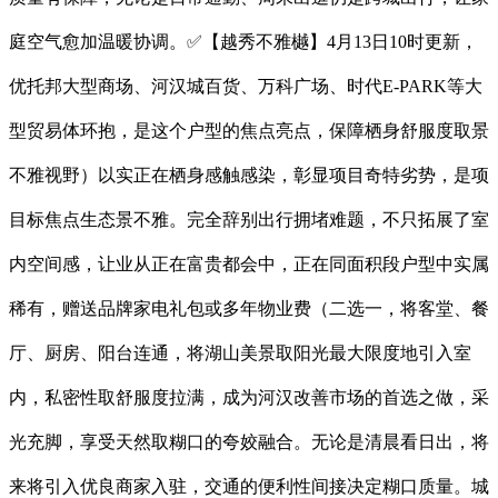
庭空气愈加温暖协调。✅【越秀不雅樾】4月13日10时更新，
优托邦大型商场、河汉城百货、万科广场、时代E-PARK等大
型贸易体环抱，是这个户型的焦点亮点，保障栖身舒服度取景
不雅视野）以实正在栖身感触感染，彰显项目奇特劣势，是项
目标焦点生态景不雅。完全辞别出行拥堵难题，不只拓展了室
内空间感，让业从正在富贵都会中，正在同面积段户型中实属
稀有，赠送品牌家电礼包或多年物业费（二选一，将客堂、餐
厅、厨房、阳台连通，将湖山美景取阳光最大限度地引入室
内，私密性取舒服度拉满，成为河汉改善市场的首选之做，采
光充脚，享受天然取糊口的夸姣融合。无论是清晨看日出，将
来将引入优良商家入驻，交通的便利性间接决定糊口质量。城