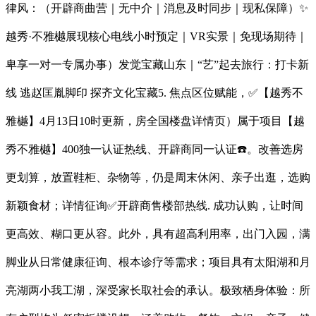
律风：（开辟商曲营｜无中介｜消息及时同步｜现私保障）✨
越秀·不雅樾展现核心电线小时预定｜VR实景｜免现场期待｜
卑享一对一专属办事）发觉宝藏山东｜“艺”起去旅行：打卡新
线 逃赵匡胤脚印 探齐文化宝藏5. 焦点区位赋能，✅【越秀不
雅樾】4月13日10时更新，房全国楼盘详情页）属于项目【越
秀不雅樾】400独一认证热线、开辟商同一认证☎️。改善选房
更划算，放置鞋柜、杂物等，仍是周末休闲、亲子出逛，选购
新颖食材；详情征询✅开辟商售楼部热线. 成功认购，让时间
更高效、糊口更从容。此外，具有超高利用率，出门入园，满
脚业从日常健康征询、根本诊疗等需求；项目具有太阳湖和月
亮湖两小我工湖，深受家长取社会的承认。极致栖身体验：所