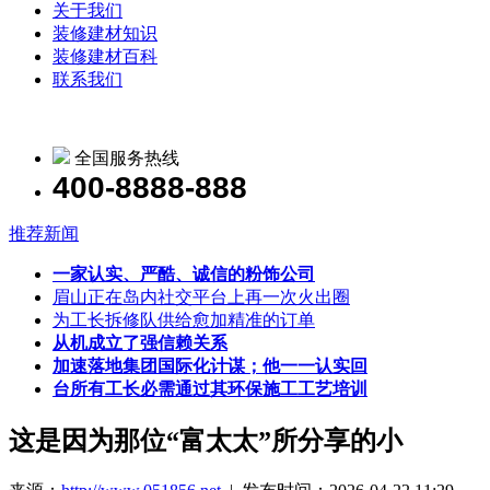
关于我们
装修建材知识
装修建材百科
联系我们
全国服务热线
400-8888-888
推荐新闻
一家认实、严酷、诚信的粉饰公司
眉山正在岛内社交平台上再一次火出圈
为工长拆修队供给愈加精准的订单
从机成立了强信赖关系
加速落地集团国际化计谋；他一一认实回
台所有工长必需通过其环保施工工艺培训
这是因为那位“富太太”所分享的小