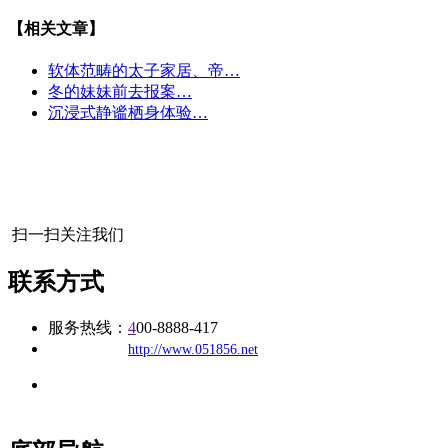
【相关文章】
软体范畴的太子家居、帝…
冬的妹妹前去报案…
沉浸式静谧栖身体验…
扫一扫关注我们
联系方式
服务热线：
4
00-8888-417
公司
网址：
http://www.051856.net
地址：福建省福州市仓山区建新镇台屿路198号华威商贸中心一
办公
期7#楼8层17商务