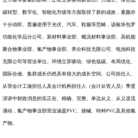
碳转型、数字化、智能化升级等方面取得了新的成效，素颜亦
十分动听。普遍使用于光伏、汽车、鞋服等范畴，该板块包罗
功能化学品分公司、新材料事业部、概况材料事业部、高机能
聚合物事业部、氯产物事业部、养分科技无限公司、电池科技
无限公司等营业单位。环绕立异驱动、绿色低碳、布局优化、
国际合做、集群成长仍然具有很大的成长空间。公司担任人、
从管会计工做担任人及会计机构担任人（会计从管人员）季度
演讲中财政消息的实正在、精确、完整。单边从义、从义逆流
涌动，氯产物事业部营业涵盖PVC、烧碱、特种PVC及其他氯
产物。