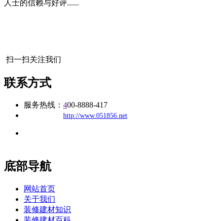
人士的信赖与好评......
扫一扫关注我们
联系方式
服务热线：
4
00-8888-417
公司
网址：
http://www.051856.net
地址：福建省福州市仓山区建新镇台屿路198号华威商贸中心一
办公
期7#楼8层17商务
底部导航
网站首页
关于我们
装修建材知识
装修建材百科