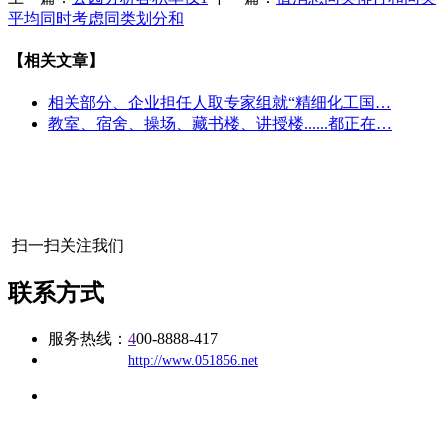
平均同时考虑同类划分和
【相关文章】
相关部分、企业担任人取专家组就“精细化工国…
教室、宿舍、操场、藏书楼、讲授楼......都正在…
扫一扫关注我们
联系方式
服务热线：
4
00-8888-417
公司
网址：
http://www.051856.net
地址：福建省福州市仓山区建新镇台屿路198号华威商贸中心一
办公
期7#楼8层17商务