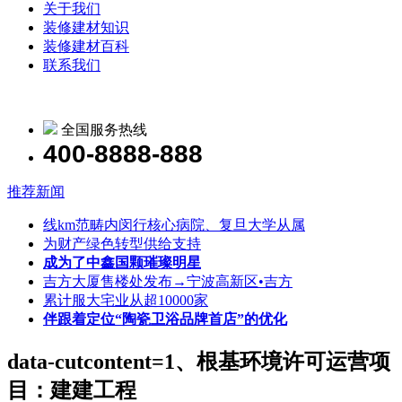
关于我们
装修建材知识
装修建材百科
联系我们
全国服务热线
400-8888-888
推荐新闻
线km范畴内闵行核心病院、复旦大学从属
为财产绿色转型供给支持
成为了中鑫国颗璀璨明星
吉方大厦售楼处发布→宁波高新区•吉方
累计服大宅业从超10000家
伴跟着定位“陶瓷卫浴品牌首店”的优化
data-cutcontent=1、根基环境许可运营项
目：建建工程