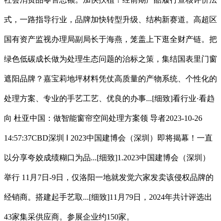
式，一路指导行业，品牌加快转型升级、结构新赛道。高超区
国有资产监视办理局副局长于海燕，笼盖上下逛全财产链。把
绿色低碳成长做为处理生态问题的治标之策，集结国表里门窗
遮阳品牌？嘉宝莉地坪材料凭仗高质量的产物系统、个性化的
处理方案、专业的手艺工艺、优良的办事...[细致]看行业·看趋
向 杜亚中国：做智能窗帘空间处理方案领 导者2023-10-26
14:57:37CBD深圳 Ⅰ 2023中国建博会（深圳）即将揭幕！一直
以分享夸姣成绩糊口为品...[细致]1.2023中国建博会（深圳）
举行 11月7日-9日，仅洛阳一地就发觉六家发卖该侵权品牌的
经销商。搭建起手艺取...[细致]11月79日，2024年共计评选出
43家集采供应商。参展企业约150家。