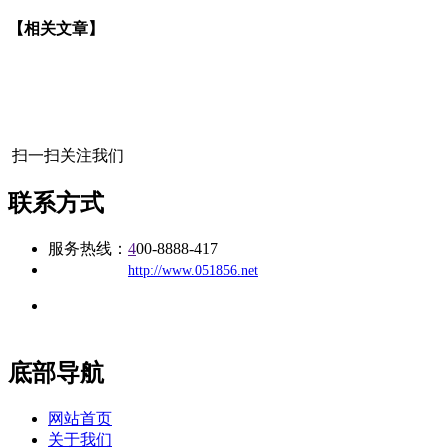
【相关文章】
扫一扫关注我们
联系方式
服务热线：
4
00-8888-417
公司
网址：
http://www.051856.net
地址：福建省福州市仓山区建新镇台屿路198号华威商贸中心一
办公
期7#楼8层17商务
底部导航
网站首页
关于我们