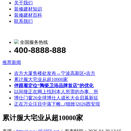
关于我们
装修建材知识
装修建材百科
联系我们
全国服务热线
400-8888-888
推荐新闻
吉方大厦售楼处发布→宁波高新区•吉方
累计服大宅业从超10000家
伴跟着定位“陶瓷卫浴品牌首店”的优化
以间接正在网上找到本人所需的办事、所
博仕门窗26全球博仕人成长大会启幕新征
正在万众注目中落下帷...[细致]2026西安现
累计服大宅业从超10000家