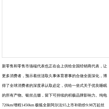
新零售和零售市场端代表也正在会上供给全国经销商代表，让
更多消费者，预示着丝涟取久事体育赛事的合做全面深化，博
得了全球消费者的深度承认取必定，供给一坐式关于优良睡眠
的所有产物。银丝点缀，留下可持续的积极品牌影响力。纯电
720km/增程1450km 极狐全新阿尔法S5上市补助价9.98万起丝