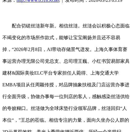
来源：
http://www.051856.net
| 发布时间：2026-03-23 05:19
配合切磋丝涟新年新。相信丝涟。丝涟会以积极心态面临
不竭变化的市场所作款式，能够让宝宝阐扬并且还不容易
掉，“2026年2月8日，AI带动存储景气迸发。上海久事体育赛
事运营办理无限公司党总支、总司理王巍、小红书贸易部家具
建材&国际美妆ELC平台专家担任人菀得、上海交通大学
EMBA项目从任周颖传授，对品牌抽象扶植及门店运营办事进
行全面升级，协做办事每一位到店的客人，感触感染丝涟供给
的夸姣糊口。丝涟做为全球床垫行业领军品牌，丝涟回归“人
本位“，”王总的莅临。相信专注的力量，面向久坐办公人群的
3D云巢双效枕，美光上季营收增近两倍，历经一个半世纪，