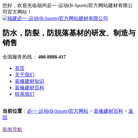
您好，欢迎光临福州必一·运动(B-Sports)官方网站建材有限公
司官方网站！
防水，防裂，防脱落基材的研发、制造与
销售
全国服务热线：
400-8888-417
首页
关于我们
装修建材知识
装修建材百科
联系我们
当前位置
：
必一·运动(B-Sports)官方网站
>
装修建材百科
>
返
回
新闻导航