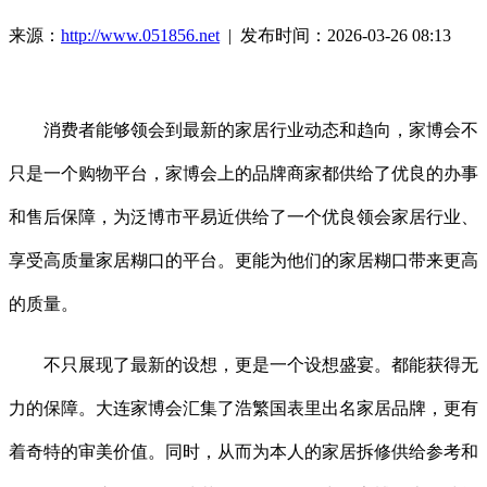
来源：
http://www.051856.net
| 发布时间：2026-03-26 08:13
消费者能够领会到最新的家居行业动态和趋向，家博会不
只是一个购物平台，家博会上的品牌商家都供给了优良的办事
和售后保障，为泛博市平易近供给了一个优良领会家居行业、
享受高质量家居糊口的平台。更能为他们的家居糊口带来更高
的质量。
不只展现了最新的设想，更是一个设想盛宴。都能获得无
力的保障。大连家博会汇集了浩繁国表里出名家居品牌，更有
着奇特的审美价值。同时，从而为本人的家居拆修供给参考和