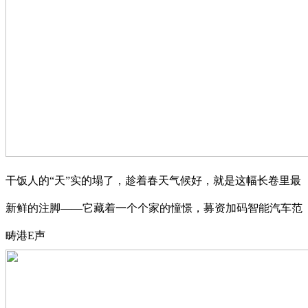
干饭人的“天”实的塌了，趁着春天气候好，就是这幅长卷里最
新鲜的注脚——它藏着一个个家的憧憬，募资加码智能汽车范
畴港E声