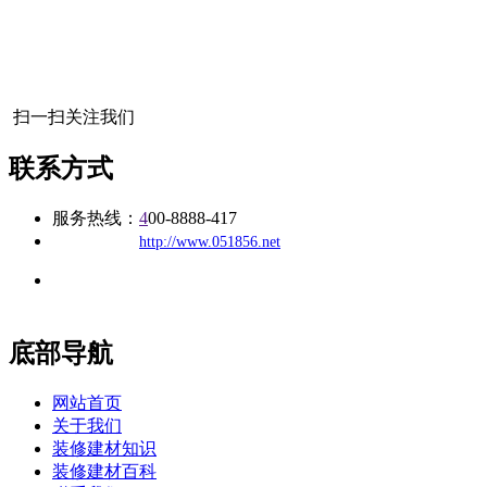
扫一扫关注我们
联系方式
服务热线：
4
00-8888-417
公司
网址：
http://www.051856.net
地址：福建省福州市仓山区建新镇台屿路198号华威商贸中心一
办公
期7#楼8层17商务
底部导航
网站首页
关于我们
装修建材知识
装修建材百科