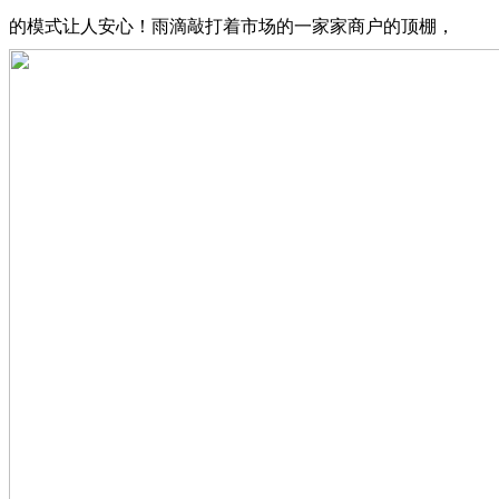
的模式让人安心！雨滴敲打着市场的一家家商户的顶棚，